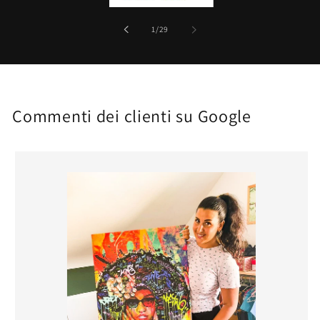
su
1
/
29
Commenti dei clienti su Google