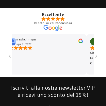
Eccellente
Basato su
20 Recensioni
nashx imran
Imran Khan
apr 2, 2022
apr 2, 2022
Sito affidabile sia p
la consegna Siamo veramente soddisfatti
Ordinerò sicuramen
Iscriviti alla nostra newsletter VIP
e ricevi uno sconto del 15%!