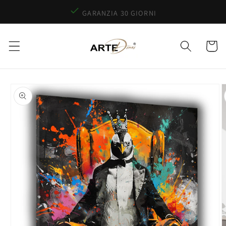
Vai
direttamente
QUALITÀ PREMIUM MADE IN GERMANY
ai contenuti
Carrello
Passa alle
informazioni
sul prodotto