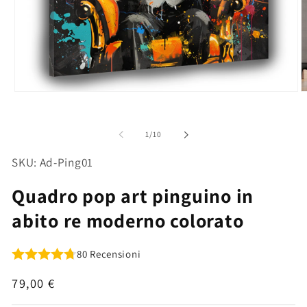
Apri
A
contenuti
c
multimediali
m
1
2
su
1
/
10
in
in
finestra
f
modale
m
SKU: Ad-Ping01
Quadro pop art pinguino in
abito re moderno colorato
80 Recensioni
Prezzo
79,00 €
di