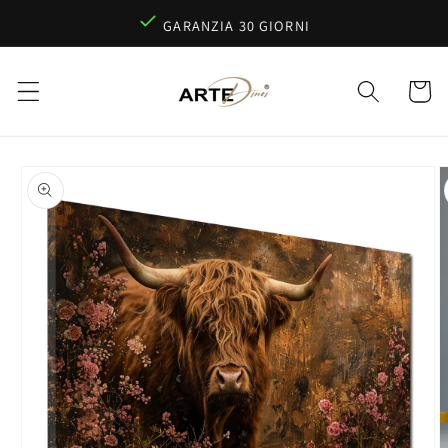
Vai
direttamente
QUALITÀ PREMIUM MADE IN GERMANY
ai contenuti
Carrello
Passa alle
informazioni
sul prodotto