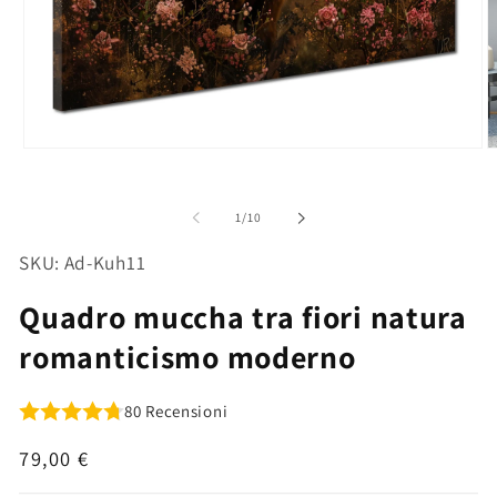
Apri
A
contenuti
c
multimediali
m
1
2
su
1
/
10
in
in
finestra
f
modale
m
SKU: Ad-Kuh11
Quadro muccha tra fiori natura
romanticismo moderno
80 Recensioni
Prezzo
79,00 €
di