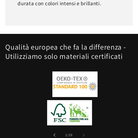
durata con colori intensi e brillanti.
Qualità europea che fa la differenza -
Utilizziamo solo materiali certificati
su
1
/
29